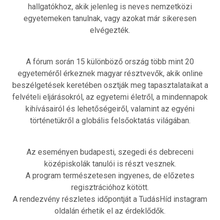
hallgatókhoz, akik jelenleg is neves nemzetközi
egyetemeken tanulnak, vagy azokat már sikeresen
elvégezték.
A fórum során 15 különböző ország több mint 20
egyeteméről érkeznek magyar résztvevők, akik online
beszélgetések keretében osztják meg tapasztalataikat a
felvételi eljárásokról, az egyetemi életről, a mindennapok
kihívásairól és lehetőségeiről, valamint az egyéni
történetükről a globális felsőoktatás világában.
Az eseményen budapesti, szegedi és debreceni
középiskolák tanulói is részt vesznek.
A program természetesen ingyenes, de előzetes
regisztrációhoz kötött.
A rendezvény részletes időpontját a TudásHíd instagram
oldalán érhetik el az érdeklődők.