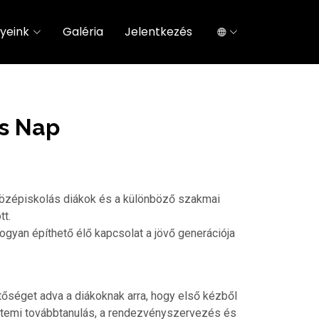
yeink
Galéria
Jelentkezés
ós Nap
 középiskolás diákok és a különböző szakmai
tt.
ogyan építhető élő kapcsolat a jövő generációja
tőséget adva a diákoknak arra, hogy első kézből
etemi továbbtanulás, a rendezvényszervezés és