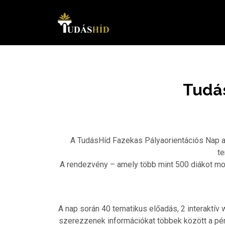
Tudás
A TudásHíd Fazekas Pályaorientációs Nap az
te
A rendezvény – amely több mint 500 diákot mozg
A nap során 40 tematikus előadás, 2 interaktív
szerezzenek információkat többek között a pé