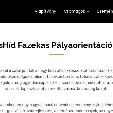
Alapítvány
Csomagok
Esemén
Híd Fazekas Pályaorientáci
zal a céllal jött létre, hogy közvetlen kapcsolatot teremtsen a
rületeken dolgozó, elismert szakemberek és felsővezetők közö
atott meg egyetlen nap alatt – inspiráló példát mutatott arra, h
és a már tapasztalatot szerzett szakmai közösség között.
 workshop és egy nagyszabású networking esemény zajlott, lehe
nzügy, a vállalkozásfejlesztés, a természettudományok, az egy