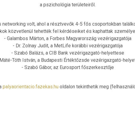
a pszichológia területeiről.
networking volt, ahol a résztvevők 4-5 fős csoportokban talál
kok közvetlenül tehették fel kérdéseiket és kaphattak személyes
- Galambos Márton, a Forbes Magyarország vezérigazgatója
- Dr. Zolnay Judit, a MetLife korábbi vezérigazgatója
- Szabó Balázs, a CIB Bank vezérigazgató-helyettese
. Máté-Tóth István, a Budapesti Értéktőzsde vezérigazgató-helye
- Szabó Gábor, az Eurosport főszerkesztője
 a
palyaorientacio.fazekas.hu
oldalon tekinthetik meg (felhasználó